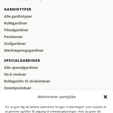
GARDINTYPER
Alle gardintyper
Rullegardiner
Plisségardiner
Persienner
Stofgardiner
Mørklægningsgardiner
SPECIALGARDINER
Alle specialgardiner
Skrå vinduer
Rullegardin til skråvinduer
Ovenlysvinduer
Vinduer der åbner indad
Administrer samtykke
Kældervinduer
For at give dig de bedste oplevelser bruger vi teknologier som cookies til
at gemme og/eller få adgang til enhedsoplysninger. Hvis du giver dit
GARDINBUS