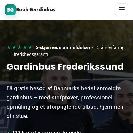
Book Gardinbus
BG
★★★★★
5-stjernede anmeldelser
· 15 års erfaring
· Tilfredshedsgaranti
Gardinbus Frederikssund
Få gratis besøg af Danmarks bedst anmeldte
gardinbus – med stofprøver, professionel
opmåling og et uforpligtende tilbud, hjemme i
din stue.
✓
100 % gratis og uforpligtende