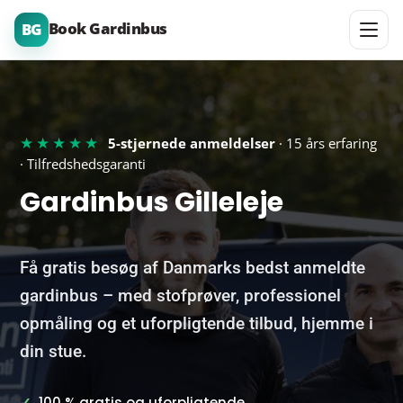
Book Gardinbus
BG
★★★★★
5-stjernede anmeldelser
· 15 års erfaring
· Tilfredshedsgaranti
Gardinbus Gilleleje
Få gratis besøg af Danmarks bedst anmeldte
gardinbus – med stofprøver, professionel
opmåling og et uforpligtende tilbud, hjemme i
din stue.
✓
100 % gratis og uforpligtende