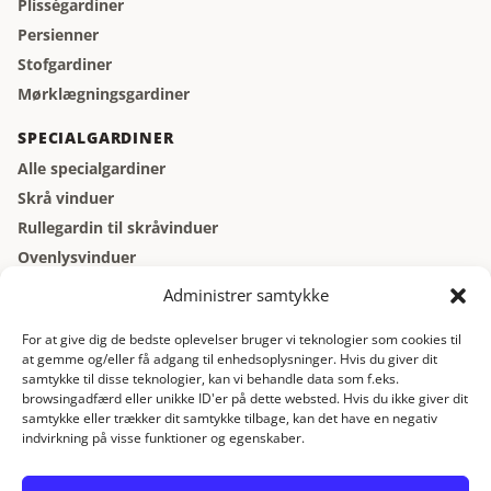
Plisségardiner
Persienner
Stofgardiner
Mørklægningsgardiner
SPECIALGARDINER
Alle specialgardiner
Skrå vinduer
Rullegardin til skråvinduer
Ovenlysvinduer
Vinduer der åbner indad
Administrer samtykke
Kældervinduer
For at give dig de bedste oplevelser bruger vi teknologier som cookies til
at gemme og/eller få adgang til enhedsoplysninger. Hvis du giver dit
GARDINBUS
samtykke til disse teknologier, kan vi behandle data som f.eks.
Gardinbus
browsingadfærd eller unikke ID'er på dette websted. Hvis du ikke giver dit
samtykke eller trækker dit samtykke tilbage, kan det have en negativ
Gratis gardinbus
indvirkning på visse funktioner og egenskaber.
Gratis opmåling
Gardiner online