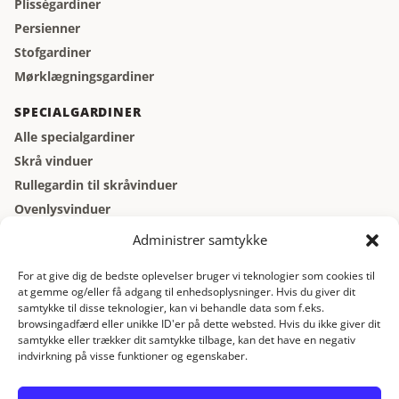
Plisségardiner
Persienner
Stofgardiner
Mørklægningsgardiner
SPECIALGARDINER
Alle specialgardiner
Skrå vinduer
Rullegardin til skråvinduer
Ovenlysvinduer
Vinduer der åbner indad
Administrer samtykke
Kældervinduer
For at give dig de bedste oplevelser bruger vi teknologier som cookies til
at gemme og/eller få adgang til enhedsoplysninger. Hvis du giver dit
GARDINBUS
samtykke til disse teknologier, kan vi behandle data som f.eks.
Gardinbus
browsingadfærd eller unikke ID'er på dette websted. Hvis du ikke giver dit
samtykke eller trækker dit samtykke tilbage, kan det have en negativ
Gratis gardinbus
indvirkning på visse funktioner og egenskaber.
Gratis opmåling
Gardiner online