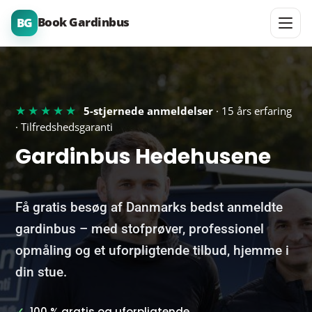
Book Gardinbus
BG
★★★★★
5-stjernede anmeldelser
· 15 års erfaring
· Tilfredshedsgaranti
Gardinbus Hedehusene
Få gratis besøg af Danmarks bedst anmeldte
gardinbus – med stofprøver, professionel
opmåling og et uforpligtende tilbud, hjemme i
din stue.
✓
100 % gratis og uforpligtende