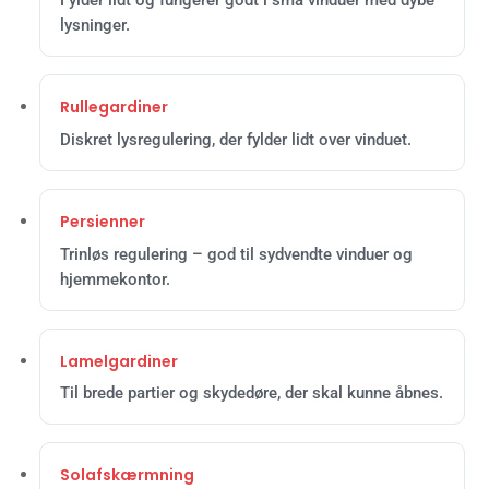
Fylder lidt og fungerer godt i små vinduer med dybe
lysninger.
Rullegardiner
Diskret lysregulering, der fylder lidt over vinduet.
Persienner
Trinløs regulering – god til sydvendte vinduer og
hjemmekontor.
Lamelgardiner
Til brede partier og skydedøre, der skal kunne åbnes.
Solafskærmning