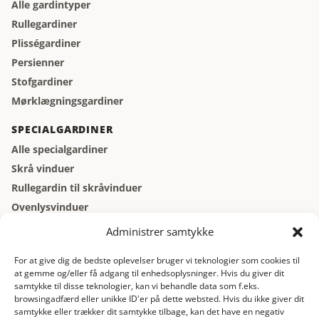
Alle gardintyper
Rullegardiner
Plisségardiner
Persienner
Stofgardiner
Mørklægningsgardiner
SPECIALGARDINER
Alle specialgardiner
Skrå vinduer
Rullegardin til skråvinduer
Ovenlysvinduer
Vinduer der åbner indad
Administrer samtykke
Kældervinduer
For at give dig de bedste oplevelser bruger vi teknologier som cookies til
at gemme og/eller få adgang til enhedsoplysninger. Hvis du giver dit
GARDINBUS
samtykke til disse teknologier, kan vi behandle data som f.eks.
Gardinbus
browsingadfærd eller unikke ID'er på dette websted. Hvis du ikke giver dit
samtykke eller trækker dit samtykke tilbage, kan det have en negativ
Gratis gardinbus