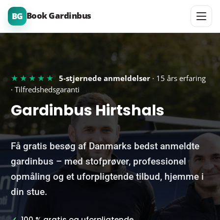
Book Gardinbus
BG
★★★★★
5-stjernede anmeldelser
· 15 års erfaring
· Tilfredshedsgaranti
Gardinbus Hirtshals
Få gratis besøg af Danmarks bedst anmeldte
gardinbus – med stofprøver, professionel
opmåling og et uforpligtende tilbud, hjemme i
din stue.
✓
100 % gratis og uforpligtende