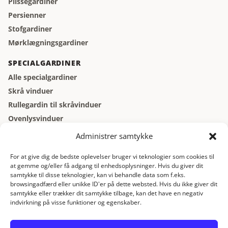
Plisségardiner
Persienner
Stofgardiner
Mørklægningsgardiner
SPECIALGARDINER
Alle specialgardiner
Skrå vinduer
Rullegardin til skråvinduer
Ovenlysvinduer
Vinduer der åbner indad
Administrer samtykke
Kældervinduer
For at give dig de bedste oplevelser bruger vi teknologier som cookies til
at gemme og/eller få adgang til enhedsoplysninger. Hvis du giver dit
GARDINBUS
samtykke til disse teknologier, kan vi behandle data som f.eks.
Gardinbus
browsingadfærd eller unikke ID'er på dette websted. Hvis du ikke giver dit
samtykke eller trækker dit samtykke tilbage, kan det have en negativ
Gratis gardinbus
indvirkning på visse funktioner og egenskaber.
Gratis opmåling
Gardiner online