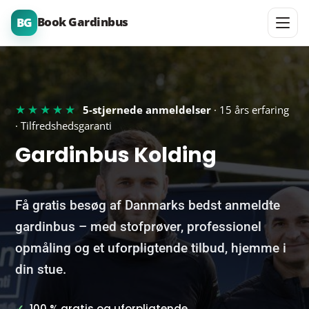
Book Gardinbus
BG
★★★★★
5-stjernede anmeldelser
· 15 års erfaring
· Tilfredshedsgaranti
Gardinbus Kolding
Få gratis besøg af Danmarks bedst anmeldte
gardinbus – med stofprøver, professionel
opmåling og et uforpligtende tilbud, hjemme i
din stue.
✓
100 % gratis og uforpligtende