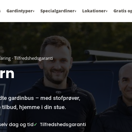
s
Gardintyper
Specialgardiner
Lokationer
Gratis o
▾
▾
▾
faring · Tilfredshedsgaranti
rn
dte gardinbus – med stofprøver,
 tilbud, hjemme i din stue.
elv dag og tid
✓
Tilfredshedsgaranti