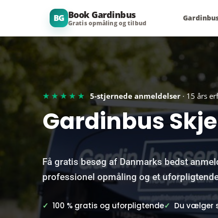
Book Gardinbus
BG
Gardinbu
Gratis opmåling og tilbud
★★★★★
5-stjernede anmeldelser
· 15 års er
Gardinbus Skje
Få gratis besøg af Danmarks bedst anmel
professionel opmåling og et uforpligtende
✓
100 % gratis og uforpligtende
✓
Du vælger s