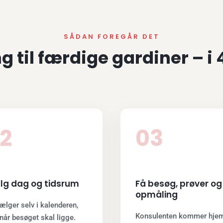
SÅDAN FOREGÅR DET
g til færdige gardiner – i 4
2
03
lg dag og tidsrum
Få besøg, prøver og
opmåling
ælger selv i kalenderen,
Konsulenten kommer hjem 
når besøget skal ligge.