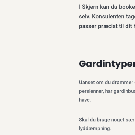
I Skjern kan du book
selv. Konsulenten tage
passer præcist til dit
Gardintyper 
Uanset om du drømmer om l
persienner, har gardinbu
have.
Skal du bruge noget særl
lyddæmpning.