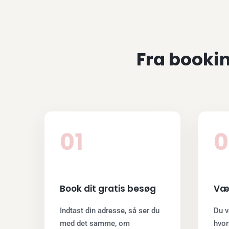
Fra bookin
01
0
Book dit gratis besøg
Væ
Indtast din adresse, så ser du
Du v
med det samme, om
hvor