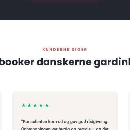
KUNDERNE SIGER
 booker danskerne gardi
★★★★★
“Konsulenten kom ud og gav god rådgivning.
Ophængningen var hurtig og præcis – og det